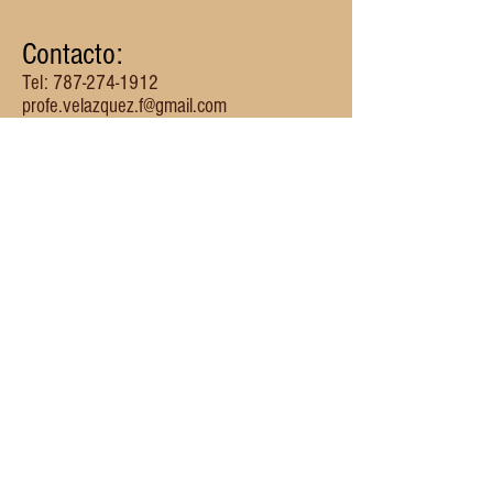
Contacto:
Tel:
787-274-1912
profe.velazquez.f@gmail.com
fvelazquez@bayamon.inter.edu
CODEMINPR.COM