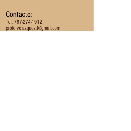
Contacto:
Tel:
787-274-1912
profe.velazquez.f@gmail.com
fvelazquez@bayamon.inter.edu
CODEMINPR.COM